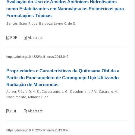
Avaliação do Uso de Amidos Aniônicos Hidrolisados
como Estabilizantes em Nanocápsulas Poliméricas para
Formulações Tópicas
Santos, Ester P. dos; Barboza, Jayne C. de S.
PDF
Abstract
https://doi.org/10.4322/polimeros.2013.042
Propriedades e Características da Quitosana Obtida a
Partir do Exoesqueleto de Caranguejo-Uçá Utilizando
Radiação de Microondas
Abreu, Flávia O. M. S.; Cavalcante, L. G.; Doudement, P. V.; Castro, A. M.;
Nascimento, Adriana P. do
PDF
Abstract
https://doi.org/10.4322/polimeros.2013.067