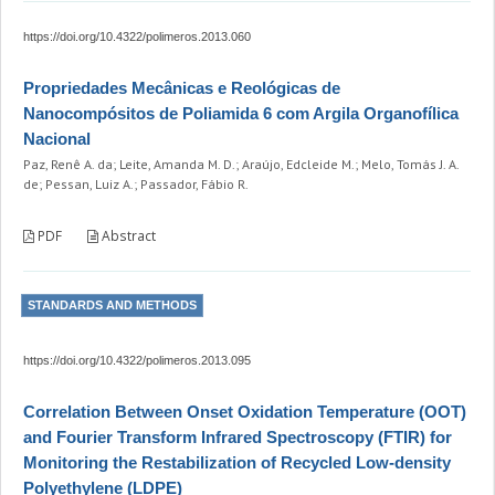
https://doi.org/10.4322/polimeros.2013.060
Propriedades Mecânicas e Reológicas de
Nanocompósitos de Poliamida 6 com Argila Organofílica
Nacional
Paz, Renê A. da; Leite, Amanda M. D.; Araújo, Edcleide M.; Melo, Tomás J. A.
de; Pessan, Luiz A.; Passador, Fábio R.
PDF
Abstract
STANDARDS AND METHODS
https://doi.org/10.4322/polimeros.2013.095
Correlation Between Onset Oxidation Temperature (OOT)
and Fourier Transform Infrared Spectroscopy (FTIR) for
Monitoring the Restabilization of Recycled Low-density
Polyethylene (LDPE)