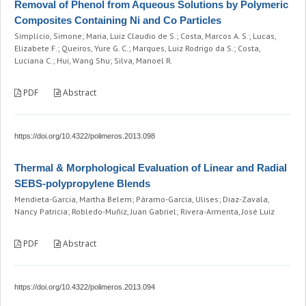
Removal of Phenol from Aqueous Solutions by Polymeric
Composites Containing Ni and Co Particles
Simplício, Simone; Maria, Luiz Claudio de S.; Costa, Marcos A. S.; Lucas,
Elizabete F.; Queiros, Yure G. C.; Marques, Luiz Rodrigo da S.; Costa,
Luciana C.; Hui, Wang Shu; Silva, Manoel R.
PDF
Abstract
https://doi.org/10.4322/polimeros.2013.098
Thermal & Morphological Evaluation of Linear and Radial
SEBS-polypropylene Blends
Mendieta-Garcia, Martha Belem; Páramo-Garcia, Ulises; Diaz-Zavala,
Nancy Patricia; Robledo-Muñiz, Juan Gabriel; Rivera-Armenta, José Luiz
PDF
Abstract
https://doi.org/10.4322/polimeros.2013.094