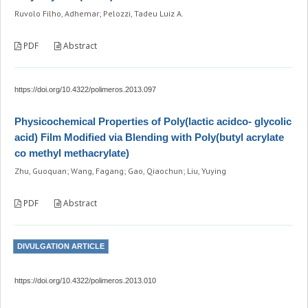
Ruvolo Filho, Adhemar; Pelozzi, Tadeu Luiz A.
PDF
Abstract
https://doi.org/10.4322/polimeros.2013.097
Physicochemical Properties of Poly(lactic acidco- glycolic
acid) Film Modified via Blending with Poly(butyl acrylate
co methyl methacrylate)
Zhu, Guoquan; Wang, Fagang; Gao, Qiaochun; Liu, Yuying
PDF
Abstract
DIVULGATION ARTICLE
https://doi.org/10.4322/polimeros.2013.010