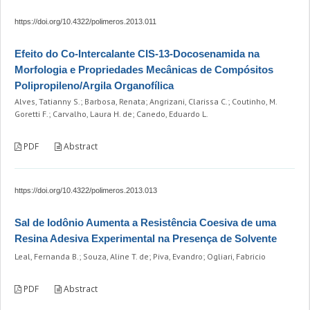
https://doi.org/10.4322/polimeros.2013.011
Efeito do Co-Intercalante CIS-13-Docosenamida na
Morfologia e Propriedades Mecânicas de Compósitos
Polipropileno/Argila Organofílica
Alves, Tatianny S.; Barbosa, Renata; Angrizani, Clarissa C.; Coutinho, M.
Goretti F.; Carvalho, Laura H. de; Canedo, Eduardo L.
PDF
Abstract
https://doi.org/10.4322/polimeros.2013.013
Sal de Iodônio Aumenta a Resistência Coesiva de uma
Resina Adesiva Experimental na Presença de Solvente
Leal, Fernanda B.; Souza, Aline T. de; Piva, Evandro; Ogliari, Fabricio
PDF
Abstract