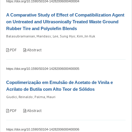
https://doi.org/10.1590/S0104-14282006000400004
A Comparative Study of Effect of Compatibilization Agent
on Untreated and Ultrasonically Treated Waste Ground
Rubber Tire and Polyolefin Blends
Balasubramanian, Maridass; Lee, Sung Hyo; Kim, Jin Kuk
PDF
Abstract
https://doi.org/10.1590/S0104-14282006000400005
Copolimerização em Emulsão de Acetato de Vinila e
Acrilato de Butila com Alto Teor de Sólidos
Giudici, Reinaldo; Palma, Mauri
PDF
Abstract
https://doi.org/10.1590/S0104-14282006000400006