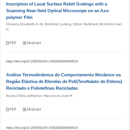
Inscription of Local Surface Relief Gratings with a
Scanning Near-field Optical Microscope on an Azo-
polymer Film
Oliveira, Elisabeth A. de; Brehmer, Ludwig; Stiller, Burkhard; Bechtold, Ivan
H.
PDF
Abstract
https://doi.org/10.1590/S0104-14282006000400013
Análise Termodinâmica do Comportamento Mecânico na
Região Elástica de Blendas de Poli(Tereftalato de Etileno)
Reciclado e Poliolefinas Recicladas
Ruvolo Filho, Adhemar; Marconcini, José M.
PDF
Abstract
https://doi.org/10.1590/S0104-14282006000400014