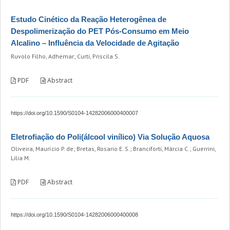
Estudo Cinético da Reação Heterogênea de
Despolimerização do PET Pós-Consumo em Meio
Alcalino – Influência da Velocidade de Agitação
Ruvolo Filho, Adhemar; Curti, Priscila S.
PDF
Abstract
https://doi.org/10.1590/S0104-14282006000400007
Eletrofiação do Poli(álcool vinílico) Via Solução Aquosa
Oliveira, Maurício P. de; Bretas, Rosario E. S.; Branciforti, Márcia C.; Guerrini,
Lilia M.
PDF
Abstract
https://doi.org/10.1590/S0104-14282006000400008