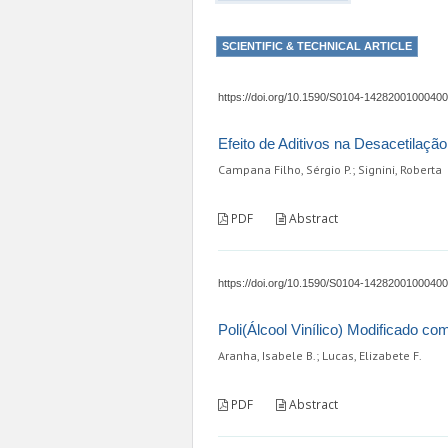
SCIENTIFIC & TECHNICAL ARTICLE
https://doi.org/10.1590/S0104-1428200100040
Efeito de Aditivos na Desacetilação
Campana Filho, Sérgio P.; Signini, Roberta
PDF
Abstract
https://doi.org/10.1590/S0104-1428200100040
Poli(Álcool Vinílico) Modificado co
Aranha, Isabele B.; Lucas, Elizabete F.
PDF
Abstract