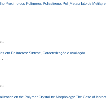
ho Próximo dos Polímeros Poliestireno, Poli(Metacrilato de Metila) e
0012
ados em Polímeros: Síntese, Caracterização e Avaliação
e M. de
0013
allization on the Polymer Crystalline Morphology: The Case of Isotact