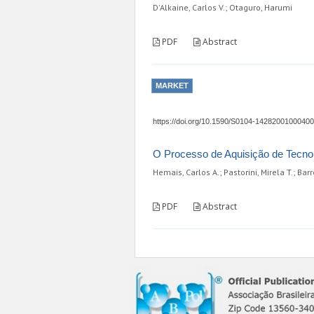
D'Alkaine, Carlos V.; Otaguro, Harumi
PDF
Abstract
MARKET
https://doi.org/10.1590/S0104-1428200100040
O Processo de Aquisição de Tecnolo
Hemais, Carlos A.; Pastorini, Mirela T.; Bar
PDF
Abstract