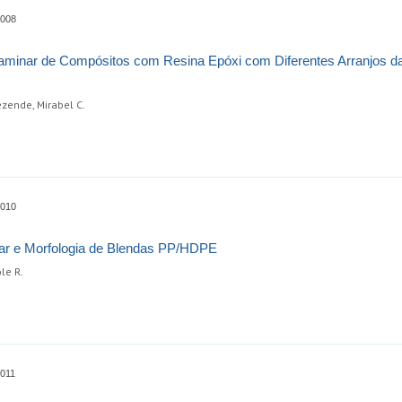
0008
laminar de Compósitos com Resina Epóxi com Diferentes Arranjos da
Rezende, Mirabel C.
0010
ar e Morfologia de Blendas PP/HDPE
le R.
0011