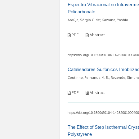
Espectro Vibracional no Infravermel
Policarbonato
Araújo, Sérgio C. de; Kawano, Yoshio
PDF
Abstract
https://doi.org/10.1590/S0104-1428200100040
Catalisadores Sulfônicos Imobiliz
Coutinho, Fernanda M. B.; Rezende, Simon
PDF
Abstract
https://doi.org/10.1590/S0104-1428200100040
The Effect of Step Isothermal Cryst
Polystyrene