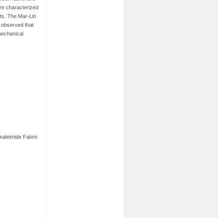
ere characterized
lts. The Mar-Lin
s observed that
mechanical
maleimide Fabric