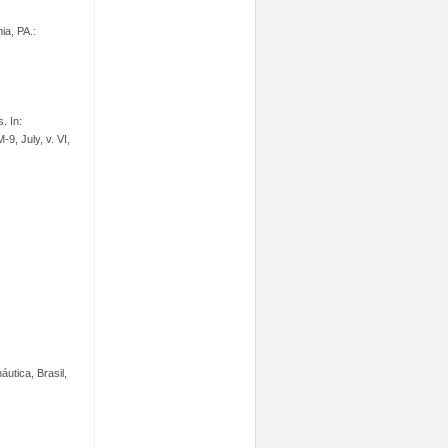
ia, PA.:
. In:
9, July, v. VI,
utica, Brasil,