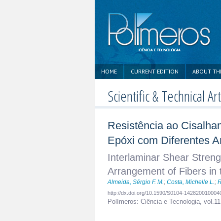
HOME
CURRENT EDITION
ABOUT TH
Scientific & Technical Art
Resistência ao Cisalha
Epóxi com Diferentes A
Interlaminar Shear Streng
Arrangement of Fibers in 
Almeida, Sérgio F. M.
;
Costa, Michelle L.
;
R
http://dx.doi.org/10.1590/S0104-14282001000
Polímeros: Ciência e Tecnologia,
vol.11