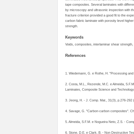
tape composites. Several laminates with differ
by microscopy and ultrasonic inspection with th
fracture criterion provided a good fit to the e
carbon fabric laminate with porosity level high
strength.
Keywords
Voids, composites, interlaminar shear strength, 
References
1. Wiedemann, G. e Rothe, H. "Processing and F
2. Costa, M.L., Rezende, M.C. e Almeida, S.F.M
Laminates, Composite Science and Technology,
3. Jeong, H. - J. Comp. Mat., 31(3), p.276-292 
4. Savage, G. "Carbon-carbon composites". Ch
5. Almeida, S.F.M. e Nogueira Neto, Z.S. - Comp
6. Stone, D.E. e Clark, B. - Non Destructive Tes