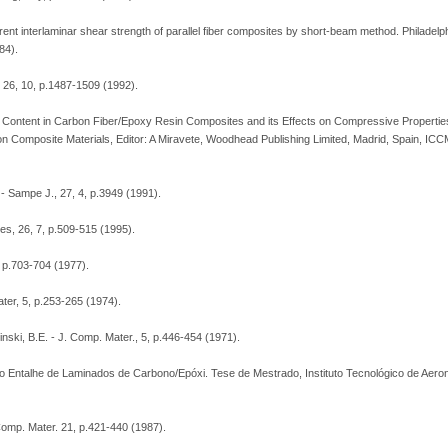
t interlaminar shear strength of parallel fiber composites by short-beam method. Philadelph
84).
, 26, 10, p.1487-1509 (1992).
 Content in Carbon Fiber/Epoxy Resin Composites and its Effects on Compressive Properties
n Composite Materials, Editor: A Miravete, Woodhead Publishing Limited, Madrid, Spain, ICCM-
 - Sampe J., 27, 4, p.3949 (1991).
ites, 26, 7, p.509-515 (1995).
4, p.703-704 (1977).
ter, 5, p.253-265 (1974).
ki, B.E. - J. Comp. Mater., 5, p.446-454 (1971).
ao Entalhe de Laminados de Carbono/Epóxi. Tese de Mestrado, Instituto Tecnológico de Aeroná
 Comp. Mater. 21, p.421-440 (1987).