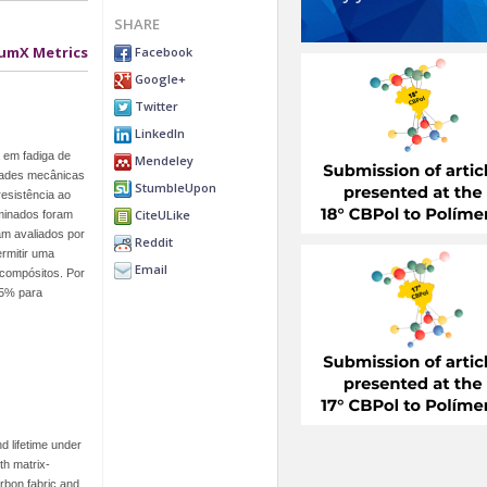
SHARE
umX Metrics
Facebook
Google+
Twitter
LinkedIn
a em fadiga de
Mendeley
edades mecânicas
StumbleUpon
esistência ao
CiteULike
aminados foram
am avaliados por
Reddit
rmitir uma
Email
 compósitos. Por
75% para
d lifetime under
th matrix-
rbon fabric and