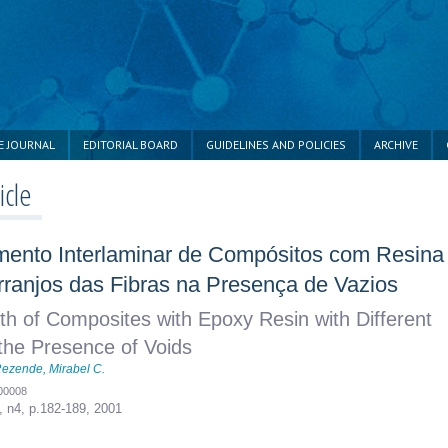
E JOURNAL
EDITORIAL BOARD
GUIDELINES AND POLICIES
ARCHIVE
icle
mento Interlaminar de Compósitos com Resina
rranjos das Fibras na Presença de Vazios
th of Composites with Epoxy Resin with Different
the Presence of Voids
ezende, Mirabel C.
400008
, n4,
p.182-189, 2001