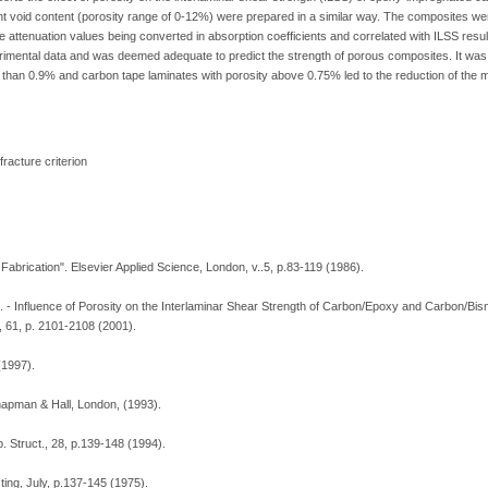
ent void content (porosity range of 0-12%) were prepared in a similar way. The composites w
e attenuation values being converted in absorption coefficients and correlated with ILSS resu
xperimental data and was deemed adequate to predict the strength of porous composites. It wa
er than 0.9% and carbon tape laminates with porosity above 0.75% led to the reduction of the 
fracture criterion
abrication". Elsevier Applied Science, London, v..5, p.83-119 (1986).
. - Influence of Porosity on the Interlaminar Shear Strength of Carbon/Epoxy and Carbon/Bis
 61, p. 2101-2108 (2001).
(1997).
apman & Hall, London, (1993).
. Struct., 28, p.139-148 (1994).
ting, July, p.137-145 (1975).