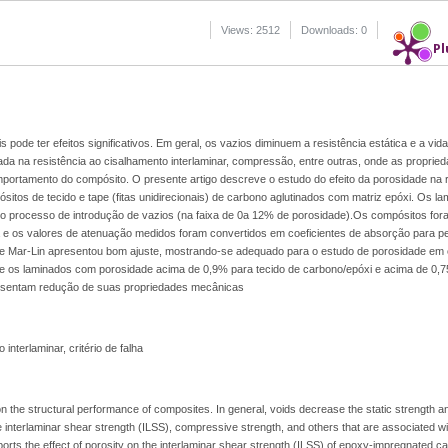
Views: 2512
Downloads: 0
Pl
pode ter efeitos significativos. Em geral, os vazios diminuem a resistência estática e a vid
iada na resistência ao cisalhamento interlaminar, compressão, entre outras, onde as propri
mportamento do compósito. O presente artigo descreve o estudo do efeito da porosidade na r
sitos de tecido e tape (fitas unidirecionais) de carbono aglutinados com matriz epóxi. Os l
 processo de introdução de vazios (na faixa de 0a 12% de porosidade).Os compósitos for
a e os valores de atenuação medidos foram convertidos em coeficientes de absorção para pe
 de Mar-Lin apresentou bom ajuste, mostrando-se adequado para o estudo de porosidade em
nte os laminados com porosidade acima de 0,9% para tecido de carbono/epóxi e acima de 0,
resentam redução de suas propriedades mecânicas
interlaminar, critério de falha
n the structural performance of composites. In general, voids decrease the static strength an
e interlaminar shear strength (ILSS), compressive strength, and others that are associated wi
rts the effect of porosity on the interlaminar shear strength (ILSS) of epoxy-impregnated ca