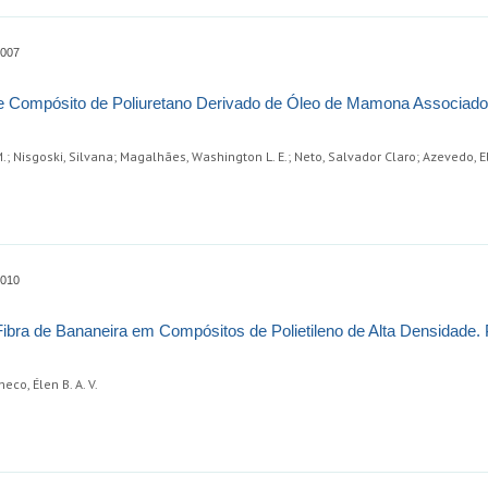
0007
de Compósito de Poliuretano Derivado de Óleo de Mamona Associad
; Nisgoski, Silvana; Magalhães, Washington L. E.; Neto, Salvador Claro; Azevedo, E
0010
 Fibra de Bananeira em Compósitos de Polietileno de Alta Densidade. 
eco, Élen B. A. V.