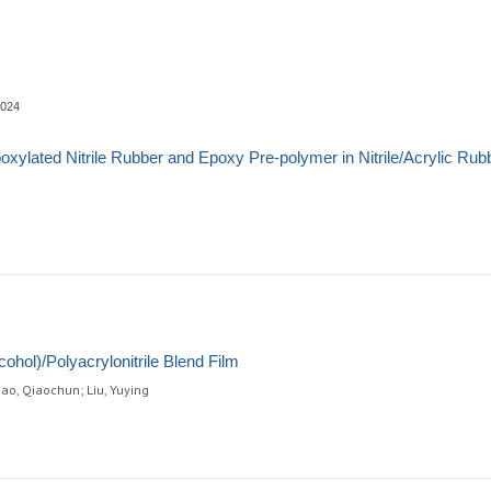
0024
boxylated Nitrile Rubber and Epoxy Pre-polymer in Nitrile/Acrylic Ru
cohol)/Polyacrylonitrile Blend Film
ao, Qiaochun; Liu, Yuying