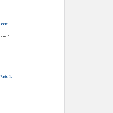
o com
laine C.
Parte 1.