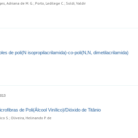
es, Adriana de M. G.; Porto, Ledilege C.; Soldi, Valdir
es de poli(N isopropilacrilamida)-co-poli(N,N, dimetilacrilamida)
0013
ofibras de Poli(Álcool Vinílico)/Dióxido de Titânio
ico S.; Oliveira, Helinando P. de