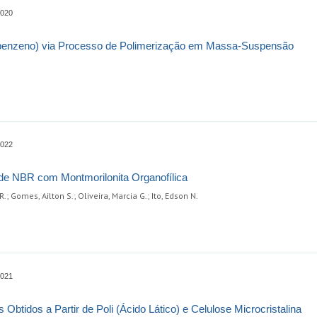
0020
nilbenzeno) via Processo de Polimerização em Massa-Suspensão
0022
e NBR com Montmorilonita Organofílica
; Gomes, Ailton S.; Oliveira, Marcia G.; Ito, Edson N.
0021
Obtidos a Partir de Poli (Ácido Lático) e Celulose Microcristalina