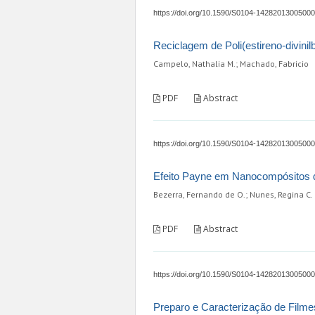
https://doi.org/10.1590/S0104-1428201300500
Reciclagem de Poli(estireno-divi
Campelo, Nathalia M.; Machado, Fabricio
PDF
Abstract
https://doi.org/10.1590/S0104-1428201300500
Efeito Payne em Nanocompósitos d
Bezerra, Fernando de O.; Nunes, Regina C. R.
PDF
Abstract
https://doi.org/10.1590/S0104-1428201300500
Preparo e Caracterização de Filmes 