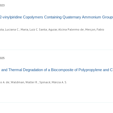
0023
of 2-vinylpiridine Copolymers Containing Quaternary Ammonium Group
osta, Luciana C.; Maria, Luiz C. Santa; Aguiar, Alcina Palermo de; Merçon, Fabio
0025
 and Thermal Degradation of a Biocomposite of Polypropylene and 
co A. de; Waldman, Walter R.; Spinacé, Márcia A. S.