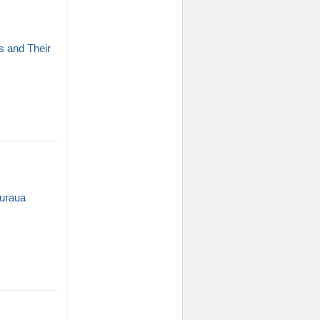
s and Their
Curaua