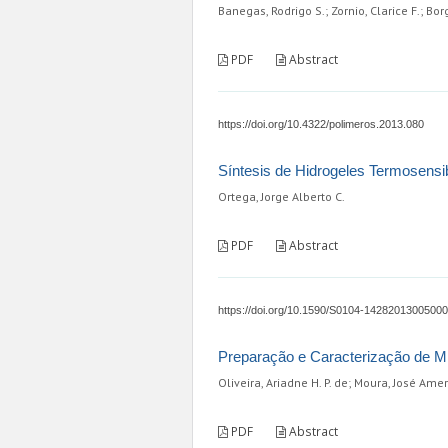
Banegas, Rodrigo S.; Zornio, Clarice F.; Borg
PDF
Abstract
https://doi.org/10.4322/polimeros.2013.080
Síntesis de Hidrogeles Termosensibl
Ortega, Jorge Alberto C.
PDF
Abstract
https://doi.org/10.1590/S0104-1428201300500
Preparação e Caracterização de Micr
Oliveira, Ariadne H. P. de; Moura, José Amer
PDF
Abstract