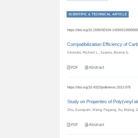
SCIENTIFIC & TECHNICAL ARTICLE
https://doi.org/10.1590/S0104-1428201300500
Compatibilization Efficiency of Car
Celestin, Michell L.; Soares, Bluma G.
PDF
Abstract
https://doi.org/10.4322/polimeros.2013.076
Study on Properties of Poly(vinyl al
Zhu, Guoquan; Wang, Fagang; Xu, Kejing; G
PDF
Abstract