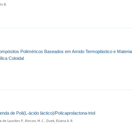
ês B.
ompósitos Poliméricos Baseados em Amido Termoplástico e Materiai
lica Coloidal
nda de Poli(L-ácido láctico)/Policaprolactona-triol
a de Lourdes P.; Rincon, M. C.; Duek, Eliana A. R.