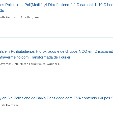
PoliestirenoPoli(Metil-1 ,4-Dioxifenileno-4,4-Dicarbonil-1 ,10-Diben
ção
lli, Giancarlo; Chiellini, Ema
ila em Polibutadienos Hidroxilados e de Grupos NCO em Diisocianat
Infravermelho com Transformada de Fourier
 Koyama; Diniz, Milton Faria; Polito, Wagner L.
Nylon-6 e Polietileno de Baixa Densidade com EVA contendo Grupos
oares, Bluma G.