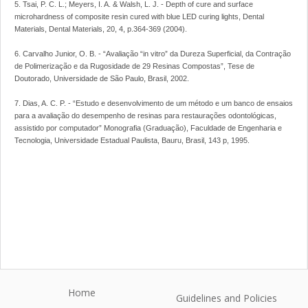
5. Tsai, P. C. L.; Meyers, I. A. & Walsh, L. J. - Depth of cure and surface
microhardness of composite resin cured with blue LED curing lights, Dental
Materials, Dental Materials, 20, 4, p.364-369 (2004).
6. Carvalho Junior, O. B. - “Avaliação “in vitro” da Dureza Superficial, da Contração
de Polimerização e da Rugosidade de 29 Resinas Compostas”, Tese de
Doutorado, Universidade de São Paulo, Brasil, 2002.
7. Dias, A. C. P. - “Estudo e desenvolvimento de um método e um banco de ensaios
para a avaliação do desempenho de resinas para restaurações odontológicas,
assistido por computador” Monografia (Graduação), Faculdade de Engenharia e
Tecnologia, Universidade Estadual Paulista, Bauru, Brasil, 143 p, 1995.
Home
Guidelines and Policies