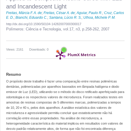
and Incandescent Light
Freitas, Márcia F. A. de
;
Freitas, César A. de
;
Aguiar, Paulo R.
;
Cruz, Carlos
E. D.
;
Bianchi, Eduardo C.
;
Santana, Lúcio R. S.
;
Ulhoa, Michele P. M.
http://dx.doi.org/10.1590/S0104-14282007000300017
Polímeros: Ciência e Tecnologia,
vol.17, n3,
p.258-262, 2007
Views: 2161
Downloads: 0
PlumX Metrics
Resumo
O propósito deste trabalho é fazer uma comparação entre resinas poliméricas
dentárias, polimerizadas por aparelhos baseados em lâmpada halógena e diodo
emissor de Luz (LED), utilizando-se o método do disco retificado aperfeiçoado para
odontologia e os respectivos valores de microdureza. Foram realizados testes em
amostras de resinas compostas de 5 diferentes marcas, polimerizadas a tempos
de 10, 20 e 40 s, pelos dois aparelhos. A análise estatística dos valores de
microdureza e agressividade permitiu concluir que estatisticamente não há
correlação entre essas propriedades. Na análise de microdureza, a
heterogeneidade característica do material implicou em resultados com valores de
desvio padrão relativamente altos, de forma que não foi encontrada diferença