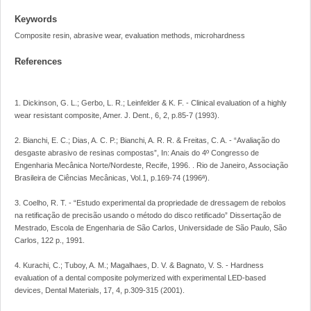
Keywords
Composite resin, abrasive wear, evaluation methods, microhardness
References
1. Dickinson, G. L.; Gerbo, L. R.; Leinfelder & K. F. - Clinical evaluation of a highly
wear resistant composite, Amer. J. Dent., 6, 2, p.85-7 (1993).
2. Bianchi, E. C.; Dias, A. C. P.; Bianchi, A. R. R. & Freitas, C. A. - “Avaliação do
desgaste abrasivo de resinas compostas”, In: Anais do 4º Congresso de
Engenharia Mecânica Norte/Nordeste, Recife, 1996. . Rio de Janeiro, Associação
Brasileira de Ciências Mecânicas, Vol.1, p.169-74 (1996ª).
3. Coelho, R. T. - “Estudo experimental da propriedade de dressagem de rebolos
na retificação de precisão usando o método do disco retificado” Dissertação de
Mestrado, Escola de Engenharia de São Carlos, Universidade de São Paulo, São
Carlos, 122 p., 1991.
4. Kurachi, C.; Tuboy, A. M.; Magalhaes, D. V. & Bagnato, V. S. - Hardness
evaluation of a dental composite polymerized with experimental LED-based
devices, Dental Materials, 17, 4, p.309-315 (2001).