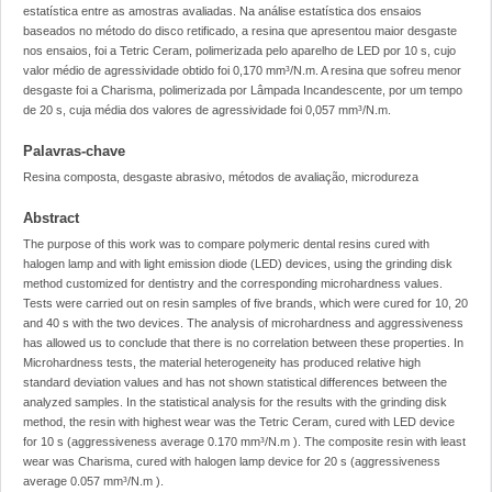
estatística entre as amostras avaliadas. Na análise estatística dos ensaios
baseados no método do disco retificado, a resina que apresentou maior desgaste
nos ensaios, foi a Tetric Ceram, polimerizada pelo aparelho de LED por 10 s, cujo
valor médio de agressividade obtido foi 0,170 mm³/N.m. A resina que sofreu menor
desgaste foi a Charisma, polimerizada por Lâmpada Incandescente, por um tempo
de 20 s, cuja média dos valores de agressividade foi 0,057 mm³/N.m.
Palavras-chave
Resina composta, desgaste abrasivo, métodos de avaliação, microdureza
Abstract
The purpose of this work was to compare polymeric dental resins cured with
halogen lamp and with light emission diode (LED) devices, using the grinding disk
method customized for dentistry and the corresponding microhardness values.
Tests were carried out on resin samples of five brands, which were cured for 10, 20
and 40 s with the two devices. The analysis of microhardness and aggressiveness
has allowed us to conclude that there is no correlation between these properties. In
Microhardness tests, the material heterogeneity has produced relative high
standard deviation values and has not shown statistical differences between the
analyzed samples. In the statistical analysis for the results with the grinding disk
method, the resin with highest wear was the Tetric Ceram, cured with LED device
for 10 s (aggressiveness average 0.170 mm³/N.m ). The composite resin with least
wear was Charisma, cured with halogen lamp device for 20 s (aggressiveness
average 0.057 mm³/N.m ).