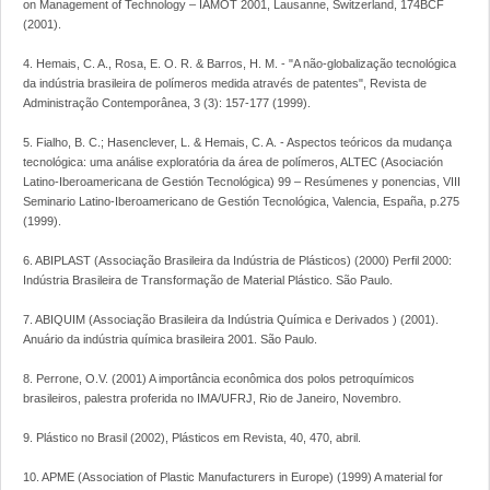
on Management of Technology – IAMOT 2001, Lausanne, Switzerland, 174BCF
(2001).
4. Hemais, C. A., Rosa, E. O. R. & Barros, H. M. - "A não-globalização tecnológica
da indústria brasileira de polímeros medida através de patentes", Revista de
Administração Contemporânea, 3 (3): 157-177 (1999).
5. Fialho, B. C.; Hasenclever, L. & Hemais, C. A. - Aspectos teóricos da mudança
tecnológica: uma análise exploratória da área de polímeros, ALTEC (Asociación
Latino-Iberoamericana de Gestión Tecnológica) 99 – Resúmenes y ponencias, VIII
Seminario Latino-Iberoamericano de Gestión Tecnológica, Valencia, España, p.275
(1999).
6. ABIPLAST (Associação Brasileira da Indústria de Plásticos) (2000) Perfil 2000:
Indústria Brasileira de Transformação de Material Plástico. São Paulo.
7. ABIQUIM (Associação Brasileira da Indústria Química e Derivados ) (2001).
Anuário da indústria química brasileira 2001. São Paulo.
8. Perrone, O.V. (2001) A importância econômica dos polos petroquímicos
brasileiros, palestra proferida no IMA/UFRJ, Rio de Janeiro, Novembro.
9. Plástico no Brasil (2002), Plásticos em Revista, 40, 470, abril.
10. APME (Association of Plastic Manufacturers in Europe) (1999) A material for