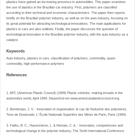
plastics have gained an increasing presence in automobiles. This paper examines
the use of plastics in the Brazilian car industry. First, polymers are classified
according to their technical and economic characteristics. The paper then reports
briefly on the Brazilian polymer industry, as well as on the auto industry, focusing on
its great potential for attracting technological innovations. The main applications for
plastics in cars are also outlined. Finally, the paper discusses the question of
technological innovation in the Brazilian polymer industry, with the auto industry as a
catalyst.
Keywords
Auto industry, plastics in cars, classification of polymers, commodity, quasi-
commodity, high-performance polymers
References
1. APC (American Plastic Council) (1999) Plastic vehicles: making inroads in the
automotive world, April 1999. Disponível em www.americanplasticscouncil.org.
2. Bomtempo, J. V. - Innovation et organisation: le cas de l'industrie des polymeres,
Tese de Doutorado, L' École Nationale Superiére des Mines de Paris, Paris (1994).
3. Fialho, B. C.; Hasenclever, L. & Hemais, C. A. - Innovation, competencies and
technological change in the polymer industry, The Tenth International Conference