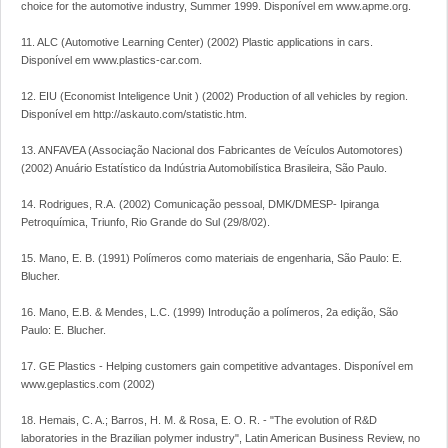
choice for the automotive industry, Summer 1999. Disponível em www.apme.org.
11. ALC (Automotive Learning Center) (2002) Plastic applications in cars.
Disponível em www.plastics-car.com.
12. EIU (Economist Inteligence Unit ) (2002) Production of all vehicles by region.
Disponível em http://askauto.com/statistic.htm.
13. ANFAVEA (Associação Nacional dos Fabricantes de Veículos Automotores)
(2002) Anuário Estatístico da Indústria Automobilística Brasileira, São Paulo.
14. Rodrigues, R.A. (2002) Comunicação pessoal, DMK/DMESP- Ipiranga
Petroquímica, Triunfo, Rio Grande do Sul (29/8/02).
15. Mano, E. B. (1991) Polímeros como materiais de engenharia, São Paulo: E.
Blucher.
16. Mano, E.B. & Mendes, L.C. (1999) Introdução a polímeros, 2a edição, São
Paulo: E. Blucher.
17. GE Plastics - Helping customers gain competitive advantages. Disponível em
www.geplastics.com (2002)
18. Hemais, C. A.; Barros, H. M. & Rosa, E. O. R. - "The evolution of R&D
laboratories in the Brazilian polymer industry", Latin American Business Review, no