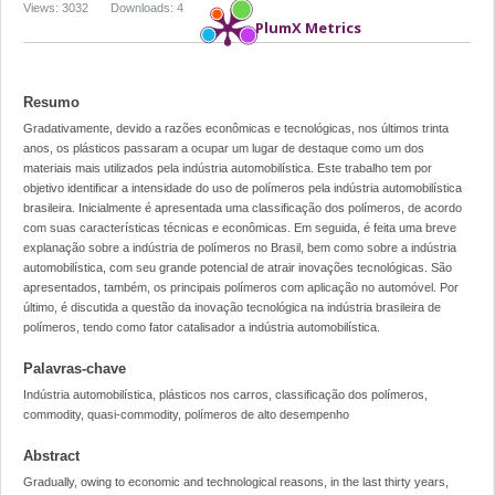
Views: 3032
Downloads: 4
PlumX Metrics
Resumo
Gradativamente, devido a razões econômicas e tecnológicas, nos últimos trinta
anos, os plásticos passaram a ocupar um lugar de destaque como um dos
materiais mais utilizados pela indústria automobilística. Este trabalho tem por
objetivo identificar a intensidade do uso de polímeros pela indústria automobilística
brasileira. Inicialmente é apresentada uma classificação dos polímeros, de acordo
com suas características técnicas e econômicas. Em seguida, é feita uma breve
explanação sobre a indústria de polímeros no Brasil, bem como sobre a indústria
automobilística, com seu grande potencial de atrair inovações tecnológicas. São
apresentados, também, os principais polímeros com aplicação no automóvel. Por
último, é discutida a questão da inovação tecnológica na indústria brasileira de
polímeros, tendo como fator catalisador a indústria automobilística.
Palavras-chave
Indústria automobilística, plásticos nos carros, classificação dos polímeros,
commodity, quasi-commodity, polímeros de alto desempenho
Abstract
Gradually, owing to economic and technological reasons, in the last thirty years,