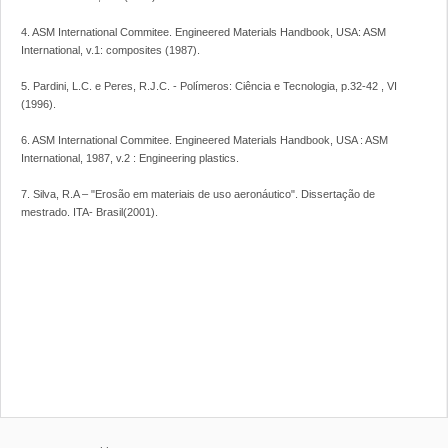
4. ASM International Commitee. Engineered Materials Handbook, USA: ASM
International, v.1: composites (1987).
5. Pardini, L.C. e Peres, R.J.C. - Polímeros: Ciência e Tecnologia, p.32-42 , VI
(1996).
6. ASM International Commitee. Engineered Materials Handbook, USA : ASM
International, 1987, v.2 : Engineering plastics.
7. Silva, R.A – "Erosão em materiais de uso aeronáutico". Dissertação de
mestrado. ITA- Brasil(2001).