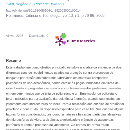
Silva, Rogério A.
;
Rezende, Mirabel C.
http://dx.doi.org/10.1590/S0104-14282003000100014
Polímeros: Ciência e Tecnologia,
vol.13, n1,
p.79-86, 2003
Views: 2226
Downloads: 0
PlumX Metrics
Resumo
Este trabalho tem como objetivo principal o estudo e a análise da eficiência de dois
diferentes tipos de recobrimentos usados na proteção contra o processo de
desgaste por erosão em substratos fabricados em materiais compósitos
poliméricos de uso aeronáutico, dando ênfase às peças fabricadas em fibras de
vidro / kevlar impregnadas com resina epóxi. Revestimentos protetores baseados
em um determinado tipo de tinta de poliuretano e um filme incolor de poliuretano
foram utilizados para a avaliação da resistência à erosão, quando submetidos ao
jateamento com microesferas de vidro. Para a realização dos ensaios de erosão foi
projetado e construído um dispositivo específico para esse fim. Nos ensaios alguns
fatores foram considerados, tais como: a natureza física das partículas abrasivas
de microesferas de vidro, a distância, a velocidade e o ângulo de ataque das
partículas durante o processo de jateamento. Os corpos-de-prova foram