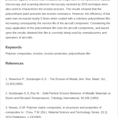
microscopy and scanning electron microscopy assisted by EDS technique were
also used to characterize the erosion process. The results showed that the
polyurethane paint presents low erosion resistance. However, the efficiency of this
paint was increased nearly 5 times when coated with a colorless polyurethane film,
increasing consequently the service life of the aircraft component. Considering the
easy application of the polyurethane film onto the aircraft components, and based
upon the results obtained this film is currently being used by manufacturers and
operators of aircrafts.
Keywords
Polymer composites, erosion, erosion protection, polyurethane film
References
1. Shewmon P., Sundarajan G.S. - The Erosion of Metals, Ann. Rev. Mater. Sci.,
13,301(1983).
2. Sundarajan G.S, Roy M. - Solid Particle Erosion Behavior of Metallic Materials at
Room and Elevated Temperatures, Tribology International, 30,339 (1983).
3. Newas, G.M- Polymer matrix composites, in structures and properties of
composites In.: Chou, T.W. (Ed.). Material Science and Technology Series. [S.1]:
VCH Publishers, v.13(1993).