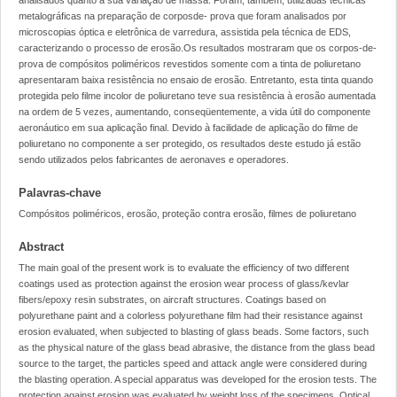
analisados quanto à sua variação de massa. Foram, também, utilizadas técnicas
metalográficas na preparação de corposde- prova que foram analisados por
microscopias óptica e eletrônica de varredura, assistida pela técnica de EDS,
caracterizando o processo de erosão.Os resultados mostraram que os corpos-de-
prova de compósitos poliméricos revestidos somente com a tinta de poliuretano
apresentaram baixa resistência no ensaio de erosão. Entretanto, esta tinta quando
protegida pelo filme incolor de poliuretano teve sua resistência à erosão aumentada
na ordem de 5 vezes, aumentando, conseqüentemente, a vida útil do componente
aeronáutico em sua aplicação final. Devido à facilidade de aplicação do filme de
poliuretano no componente a ser protegido, os resultados deste estudo já estão
sendo utilizados pelos fabricantes de aeronaves e operadores.
Palavras-chave
Compósitos poliméricos, erosão, proteção contra erosão, filmes de poliuretano
Abstract
The main goal of the present work is to evaluate the efficiency of two different
coatings used as protection against the erosion wear process of glass/kevlar
fibers/epoxy resin substrates, on aircraft structures. Coatings based on
polyurethane paint and a colorless polyurethane film had their resistance against
erosion evaluated, when subjected to blasting of glass beads. Some factors, such
as the physical nature of the glass bead abrasive, the distance from the glass bead
source to the target, the particles speed and attack angle were considered during
the blasting operation. A special apparatus was developed for the erosion tests. The
protection against erosion was evaluated by weight loss of the specimens. Optical