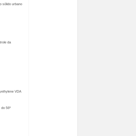
uo sólido urbano
trole da
lyethylene VDA
s do 56º