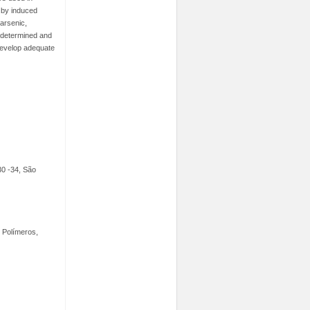
d by induced
arsenic,
e determined and
 develop adequate
30 -34, São
e Polímeros,