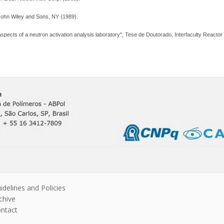
John Wiley and Sons, NY (1989).
aspects of a neutron activation analysis laboratory", Tese de Doutorado, Interfaculty Reactor 
idelines and Policies
chive
ntact