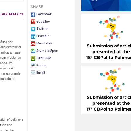
SHARE
umX Metrics
Facebook
Google+
Twitter
LinkedIn
álise por
Mendeley
ria diferencial
StumbleUpon
 indicaram que
CiteULike
u em irradiar as
usando um
Reddit
mônio assim
Email
entaram grande
adequados e
cation of polymers
tuffs and
rs used in