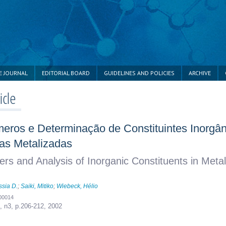
E JOURNAL
EDITORIAL BOARD
GUIDELINES AND POLICIES
ARCHIVE
icle
meros e Determinação de Constituintes Inorgâ
as Metalizadas
ers and Analysis of Inorganic Constituents in Metal
ssia D.
;
Saiki, Mitiko
;
Wiebeck, Hélio
300014
2, n3,
p.206-212, 2002