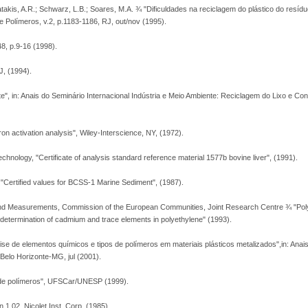
latakis, A.R.; Schwarz, L.B.; Soares, M.A. ¾ "Dificuldades na reciclagem do plástico do resíd
de Polímeros, v.2, p.1183-1186, RJ, out/nov (1995).
48, p.9-16 (1998).
J, (1994).
", in: Anais do Seminário Internacional Indústria e Meio Ambiente: Reciclagem do Lixo e Con
ron activation analysis", Wiley-Interscience, NY, (1972).
echnology, "Certificate of analysis standard reference material 1577b bovine liver", (1991).
"Certified values for BCSS-1 Marine Sediment", (1987).
 and Measurements, Commission of the European Communities, Joint Research Centre ¾ "Po
 determination of cadmium and trace elements in polyethylene" (1993).
lise de elementos químicos e tipos de polímeros em materiais plásticos metalizados",in: Anai
 Belo Horizonte-MG, jul (2001).
is de polímeros", UFSCar/UNESP (1999).
 1.02. Nicolet Inst. Corp. (1985).