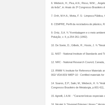
6. Wiebeck, H.; Piva, A.N.; Risso, W.M.; , Ange
do lixão", in: Anais do 3º Congresso Brasileiro 
7. Orth, M.H.A.; Motta, F. S.- Limpeza Pública, 
8. CEMPRE, Perfil da recicladora de plástico, R
9. Ortiz, S.A. ¾ "A embalagem e o meio ambiente
Poluição, v. II, p.254-261 (1992).
10. De Soete, D.; Gilbels, R.; Hoste, J. ¾ "Neut
11. NIST - National Institute of Standards and T
12. NRC - National Research Council, Canada, 
13. IRMM ¾ Institute for Reference Materials
002/ VDA 003/ IMEP-10 - Certified materials for
14. Soares, E.P.; Saiki, M.; Wiebeck, H. ¾ "Aná
Congresso Brasileiro de Metalurgia, p.601-611,
15. Agnelli, J.A.M. - "Características especia
16. Nicolet ¾ "Hummel Polymer Library." Version