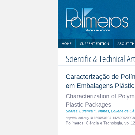
HOME
CURRENT EDITION
ABOUT TH
Scientific & Technical Art
Caracterização de Polí
em Embalagens Plástic
Characterization of Polym
Plastic Packages
Soares, Eufemia P.
;
Nunes, Edilene de Cá
http://dx.doi.org/10.1590/S0104-14282002000
Polímeros: Ciência e Tecnologia,
vol.1