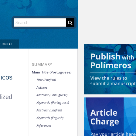
CONTACT
SUMMARY
Main Title (Portuguese)
nicos
Title (English)
Authors
Abstract (Portuguese)
lized
Keywords (Portuguese)
Abstract (English)
Keywords (English)
References