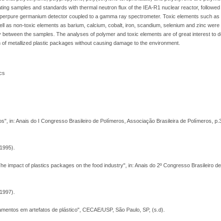
iating samples and standards with thermal neutron flux of the IEA-R1 nuclear reactor, followe
perpure germanium detector coupled to a gamma ray spectrometer. Toxic elements such as 
l as non-toxic elements as barium, calcium, cobalt, iron, scandium, selenium and zinc wer
ity between the samples. The analyses of polymer and toxic elements are of great interest to
n of metallized plastic packages without causing damage to the environment.
ics
cos", in: Anais do I Congresso Brasileiro de Polímeros, Associação Brasileira de Polímeros, p.
(1995).
The impact of plastics packages on the food industry", in: Anais do 2º Congresso Brasileiro d
(1997).
bamentos em artefatos de plástico", CECAE/USP, São Paulo, SP, (s.d).