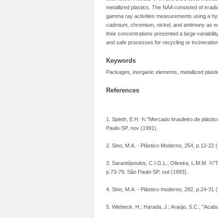
metallized plastics. The NAA consisted of irrad
gamma ray activities measurements using a hy
cadmium, chromium, nickel, and antimony as wel
their concentrations presented a large variabil
and safe processes for recycling or incineratio
Keywords
Packages, inorganic elements, metallized plast
References
1. Spieth, E.H. ¾ "Mercado brasileiro de plásti
Paulo-SP, nov (1991).
2. Sino, M.A. - Plástico Moderno, 254, p.12-22 
3. Sarantópoulos, C.I.G.L.; Oliveira, L.M.M. ¾"
p.73-79, São Paulo-SP, out (1993).
4. Sino, M.A. - Plástico moderno, 282, p.24-31 
5. Wiebeck, H.; Harada, J.; Araújo, S.C., "Aca