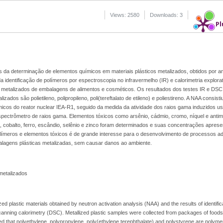
Views: 2580
Downloads: 3
Pl
os da determinação de elementos químicos em materiais plásticos metalizados, obtidos por an
identificação de polímeros por espectroscopia no infravermelho (IR) e calorimetria explorató
 metalizados de embalagens de alimentos e cosméticos. Os resultados dos testes IR e DSC
ados são polietileno, polipropileno, poli(tereftalato de etileno) e poliestireno. A NAA consisti
icos do reator nuclear IEA-R1, seguido da medida da atividade dos raios gama induzidos 
pectrômetro de raios gama. Elementos tóxicos como arsênio, cádmio, cromo, níquel e anti
, cobalto, ferro, escândio, selênio e zinco foram determinados e suas concentrações apres
 polímeros e elementos tóxicos é de grande interesse para o desenvolvimento de processos 
alagens plásticas metalizadas, sem causar danos ao ambiente.
metalizados
zed plastic materials obtained by neutron activation analysis (NAA) and the results of identifi
scanning calorimetry (DSC). Metallized plastic samples were collected from packages of foods
ed that polyethylene, polypropylene, poly(ethylene terephthalate) and polystyrene are polyme