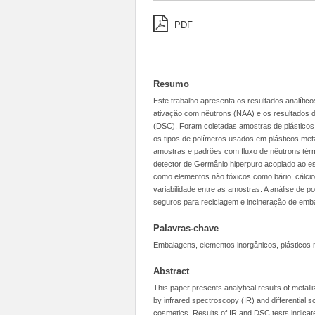
PDF
Resumo
Este trabalho apresenta os resultados analític
ativação com nêutrons (NAA) e os resultados da 
(DSC). Foram coletadas amostras de plásticos
os tipos de polímeros usados em plásticos metaliz
amostras e padrões com fluxo de nêutrons térm
detector de Germânio hiperpuro acoplado ao es
como elementos não tóxicos como bário, cálcio
variabilidade entre as amostras. A análise de
seguros para reciclagem e incineração de emb
Palavras-chave
Embalagens, elementos inorgânicos, plásticos 
Abstract
This paper presents analytical results of metalli
by infrared spectroscopy (IR) and differential 
cosmetics. Results of IR and DSC tests indicat