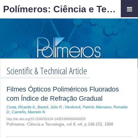
Polímeros: Ciência e Tecnologia
Scientific & Technical Article
Filmes Ópticos Poliméricos Fluorados
com Índice de Refração Gradual
Costa, Ricardo A.
;
Bartoli, Julio R.
;
Verdonck, Patrick
;
Mansano, Ronaldo
D.
;
Carreño, Marcelo N.
http://dx.doi.org/10.1590/S0104-14281999000400025
Polímeros: Ciência e Tecnologia,
vol.9, n4,
p.148-155, 1999