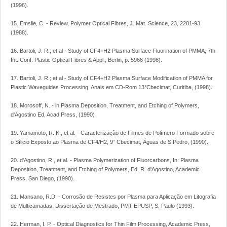
(1996).
15. Emslie, C. - Review, Polymer Optical Fibres, J. Mat. Science, 23, 2281-93
(1988).
16. Bartoli, J. R.; et al - Study of CF4+H2 Plasma Surface Fluorination of PMMA, 7th
Int. Conf. Plastic Optical Fibres & Appl., Berlin, p. 5966 (1998).
17. Bartoli, J. R.; et al - Study of CF4+H2 Plasma Surface Modification of PMMA for
Plastic Waveguides Processing, Anais em CD-Rom 13°Cbecimat, Curitiba, (1998).
18. Morosoff, N. - in Plasma Deposition, Treatment, and Etching of Polymers,
d'Agostino Ed, Acad.Press, (1990)
19. Yamamoto, R. K., et al. - Caracterização de Filmes de Polímero Formado sobre
o Sílicio Exposto ao Plasma de CF4/H2, 9° Cbecimat, Águas de S.Pedro, (1990).
20. d'Agostino, R., et al. - Plasma Polymerization of Fluorcarbons, In: Plasma
Deposition, Treatment, and Etching of Polymers, Ed. R. d'Agostino, Academic
Press, San Diego, (1990).
21. Mansano, R.D. - Corrosão de Resistes por Plasma para Aplicação em Litografia
de Multicamadas, Dissertação de Mestrado, PMT-EPUSP, S. Paulo (1993).
22. Herman, I. P. - Optical Diagnostics for Thin Film Processing, Academic Press,