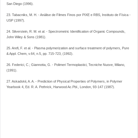
San Diego (1996).
23. Tabacniks, M. H. - Análise de Filmes Finos por PIXE e RBS, Instituto de Física -
USP (1997).
24. Silverstein, R. M. et al. - Spectrometric Identification of Organic Compounds,
John Wiley & Sons (1981).
25. Arefi, F. et al. - Plasma polymerization and surface treatment of polymers, Pure
& Appl. Chem, v.64, n.5, pp. 715-723, (1992).
26. Federici, C.; Giannotta, G. - Polimeri Termoplastici, Tecniche Nuove, Milano,
(1991).
27. Askadskii, A. A. - Prediction of Physical Properties of Polymers, in Polymer
Yearbook 4, Ed. R. A. Pethrick, Harwood Ac.Pbl., London, 93-147 (1987).