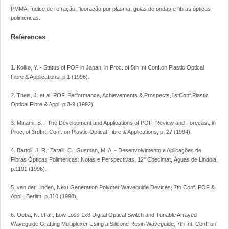
PMMA, índice de refração, fluoração por plasma, guias de ondas e fibras ópticas
poliméricas.
References
1. Koike, Y. - Status of POF in Japan, in Proc. of 5th Int.Conf.on Plastic Optical
Fibre & Applications, p.1 (1996).
2. Theis, J. et al, POF, Performance, Achievements & Prospects,1stConf.Plastic
Optical Fibre & Appl. p.3-9 (1992).
3. Minami, S. - The Development and Applications of POF: Review and Forecast, in
Proc. of 3rdInt. Conf. on Plastic Optical Fibre & Applications, p. 27 (1994).
4. Bartoli, J. R.; Taralli, C.; Gusman, M. A. - Desenvolvimento e Aplicações de
Fibras Ópticas Poliméricas: Notas e Perspectivas, 12° Cbecimat, Águas de Lindóia,
p.1191 (1996).
5. van der Linden, Next Generation Polymer Waveguide Devices, 7th Conf. POF &
Appl., Berlim, p.310 (1998).
6. Ooba, N. et al., Low Loss 1x8 Digital Optical Switch and Tunable Arrayed
Waveguide Gratting Multiplexer Using a Silicone Resin Waveguide, 7th Int. Conf. on