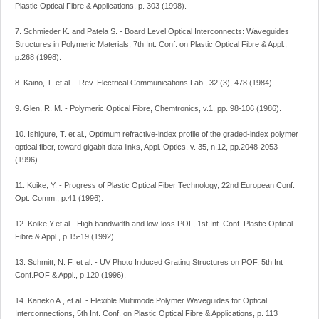
Plastic Optical Fibre & Applications, p. 303 (1998).
7. Schmieder K. and Patela S. - Board Level Optical Interconnects: Waveguides
Structures in Polymeric Materials, 7th Int. Conf. on Plastic Optical Fibre & Appl.,
p.268 (1998).
8. Kaino, T. et al. - Rev. Electrical Communications Lab., 32 (3), 478 (1984).
9. Glen, R. M. - Polymeric Optical Fibre, Chemtronics, v.1, pp. 98-106 (1986).
10. Ishigure, T. et al., Optimum refractive-index profile of the graded-index polymer
optical fiber, toward gigabit data links, Appl. Optics, v. 35, n.12, pp.2048-2053
(1996).
11. Koike, Y. - Progress of Plastic Optical Fiber Technology, 22nd European Conf.
Opt. Comm., p.41 (1996).
12. Koike,Y.et al - High bandwidth and low-loss POF, 1st Int. Conf. Plastic Optical
Fibre & Appl., p.15-19 (1992).
13. Schmitt, N. F. et al. - UV Photo Induced Grating Structures on POF, 5th Int
Conf.POF & Appl., p.120 (1996).
14. Kaneko A., et al. - Flexible Multimode Polymer Waveguides for Optical
Interconnections, 5th Int. Conf. on Plastic Optical Fibre & Applications, p. 113