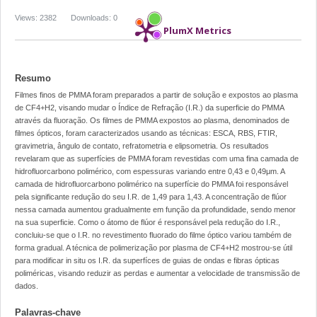
Views: 2382
Downloads: 0
PlumX Metrics
Resumo
Filmes finos de PMMA foram preparados a partir de solução e expostos ao plasma
de CF4+H2, visando mudar o Índice de Refração (I.R.) da superficie do PMMA
através da fluoração. Os filmes de PMMA expostos ao plasma, denominados de
filmes ópticos, foram caracterizados usando as técnicas: ESCA, RBS, FTIR,
gravimetria, ângulo de contato, refratometria e elipsometria. Os resultados
revelaram que as superfícies de PMMA foram revestidas com uma fina camada de
hidrofluorcarbono polimérico, com espessuras variando entre 0,43 e 0,49μm. A
camada de hidrofluorcarbono polimérico na superfície do PMMA foi responsável
pela significante redução do seu I.R. de 1,49 para 1,43. A concentração de flúor
nessa camada aumentou gradualmente em função da profundidade, sendo menor
na sua superficie. Como o átomo de flúor é responsável pela redução do I.R.,
concluiu-se que o I.R. no revestimento fluorado do filme óptico variou também de
forma gradual. A técnica de polimerização por plasma de CF4+H2 mostrou-se útil
para modificar in situ os I.R. da superfíces de guias de ondas e fibras ópticas
poliméricas, visando reduzir as perdas e aumentar a velocidade de transmissão de
dados.
Palavras-chave