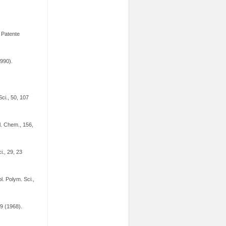
 Patente
1990).
ci., 50, 107
l. Chem., 156,
i., 29, 23
. Polym. Sci.,
89 (1968).