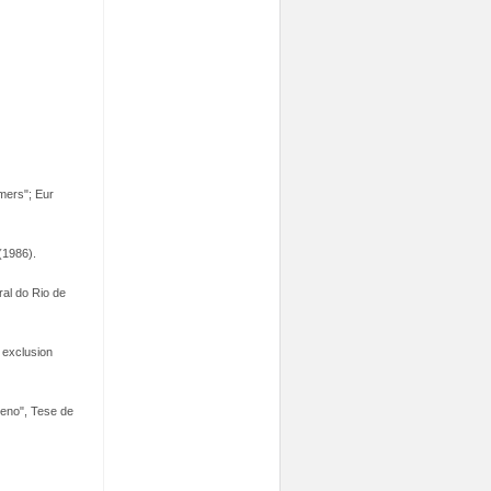
mers"; Eur
(1986).
al do Rio de
 exclusion
zeno", Tese de