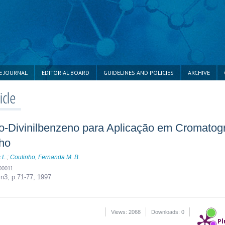
E JOURNAL
EDITORIAL BOARD
GUIDELINES AND POLICIES
ARCHIVE
icle
o-Divinilbenzeno para Aplicação em Cromatogr
ho
 L.
;
Coutinho, Fernanda M. B.
00011
 n3,
p.71-77, 1997
Views: 2068
Downloads: 0
Pl