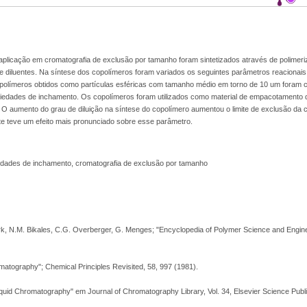
 aplicação em cromatografia de exclusão por tamanho foram sintetizados através de polimer
diluentes. Na síntese dos copolímeros foram variados os seguintes parâmetros reacionais: t
 copolímeros obtidos como partículas esféricas com tamanho médio em torno de 10 um foram 
riedades de inchamento. Os copolímeros foram utilizados como material de empacotamento 
O aumento do grau de diluição na síntese do copolímero aumentou o limite de exclusão da c
te teve um efeito mais pronunciado sobre esse parâmetro.
iedades de inchamento, cromatografia de exclusão por tamanho
, N.M. Bikales, C.G. Overberger, G. Menges; "Encyclopedia of Polymer Science and Enginee
matography"; Chemical Principles Revisited, 58, 997 (1981).
iquid Chromatography" em Journal of Chromatography Library, Vol. 34, Elsevier Science Pub