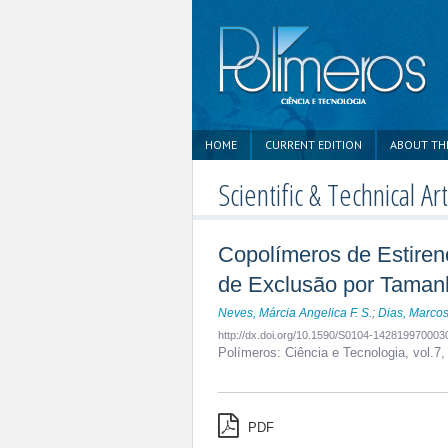
HOME
CURRENT EDITION
ABOUT TH
Scientific & Technical Art
Copolímeros de Estiren
de Exclusão por Taman
Neves, Márcia Angelica F. S.
;
Dias, Marcos
http://dx.doi.org/10.1590/S0104-142819970003
Polímeros: Ciência e Tecnologia,
vol.7,
PDF