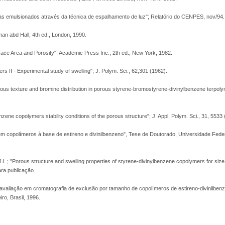
as emulsionados através da técnica de espalhamento de luz"; Relatório do CENPES, nov/94.
man abd Hall, 4th ed., London, 1990.
face Area and Porosity", Academic Press Inc., 2th ed., New York, 1982.
rs II - Experimental study of swelling"; J. Polym. Sci., 62,301 (1962).
us texture and bromine distribution in porous styrene-bromostyrene-divinylbenzene terpoly
ne copolymers stability conditions of the porous structure"; J. Appl. Polym. Sci., 31, 5533 
m copolímeros à base de estireno e divinilbenzeno", Tese de Doutorado, Universidade Feder
L.; "Porous structure and swelling properties of styrene-divinylbenzene copolymers for size
ara publicação.
 avaliação em cromatografia de exclusão por tamanho de copolímeros de estireno-divinilben
ro, Brasil, 1996.