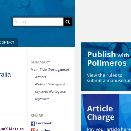
CONTACT
SUMMARY
Main Title (Portuguese)
alia
Authors
Abstract (Portuguese)
Keywords (Portuguese)
References
SHARE
Facebook
umX Metrics
Google+