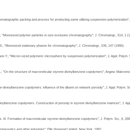
omatographic packing and process for producting same utilizing suspension polymerization",
 P.; "Monosized polymer particles in size-exclusion chromatography"; J. Chromatogr., 514, 1 (
 S.; "Monosized stationary phases for chromatography"; J. Chromatogr., 535, 147 (1990).
 Y.; "Micron-sized polymeric microsphere by suspension polymerization"; J. Appl. Polym. S
 A.; "On the structure of macroreticular styrene divinylbenzene copolymers"; Angew. Makromo
e-divinylbenzene copolymers: influence of the diluent on network porosity"; J. Appl. Polym. Sc
nylbenzene copolymers. Construction of porosity in styrene divinylbenzene matrices"; J. Appl
s. III. Formation of macroreticular styrene-divinylbenzene copolymers"; J. Polym. Sci., 6, 26
armaceutics and other industries"; Ellis Horwood Limited, New York, 1992.