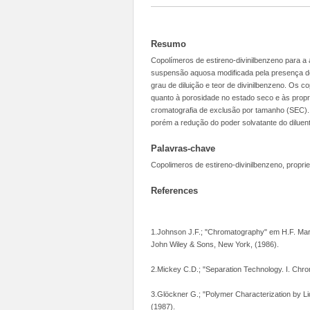
Resumo
Copolímeros de estireno-divinilbenzeno para a
suspensão aquosa modificada pela presença de 
grau de diluição e teor de divinilbenzeno. Os
quanto à porosidade no estado seco e às prop
cromatografia de exclusão por tamanho (SEC). 
porém a redução do poder solvatante do diluen
Palavras-chave
Copolimeros de estireno-divinilbenzeno, propr
References
1.Johnson J.F.; "Chromatography" em H.F. Mark
John Wiley & Sons, New York, (1986).
2.Mickey C.D.; "Separation Technology. I. Chro
3.Glöckner G.; "Polymer Characterization by L
(1987).