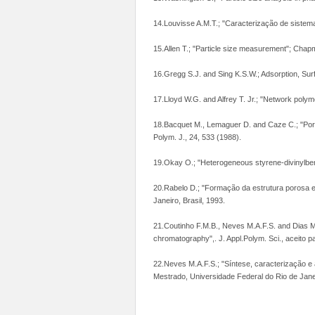
14.Louvisse A.M.T.; "Caracterização de sistem
15.Allen T.; "Particle size measurement"; Chap
16.Gregg S.J. and Sing K.S.W.; Adsorption, Sur
17.Lloyd W.G. and Alfrey T. Jr.; "Network polyme
18.Bacquet M., Lemaguer D. and Caze C.; "Poro
Polym. J., 24, 533 (1988).
19.Okay O.; "Heterogeneous styrene-divinylbenze
20.Rabelo D.; "Formação da estrutura porosa e
Janeiro, Brasil, 1993.
21.Coutinho F.M.B., Neves M.A.F.S. and Dias M.
chromatography",. J. Appl.Polym. Sci., aceito p
22.Neves M.A.F.S.; "Síntese, caracterização e
Mestrado, Universidade Federal do Rio de Janei