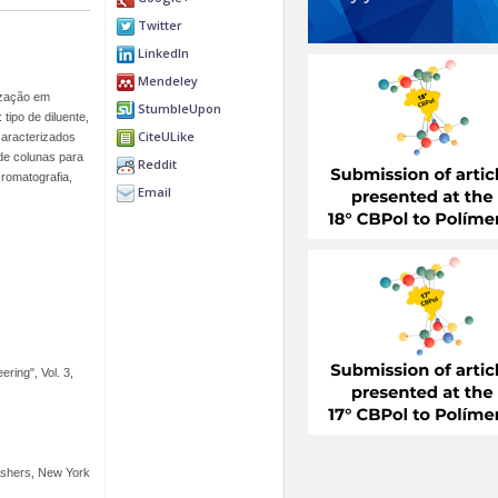
Twitter
LinkedIn
Mendeley
ização em
StumbleUpon
ipo de diluente,
CiteULike
caracterizados
de colunas para
Reddit
romatografia,
Email
ring", Vol. 3,
lishers, New York