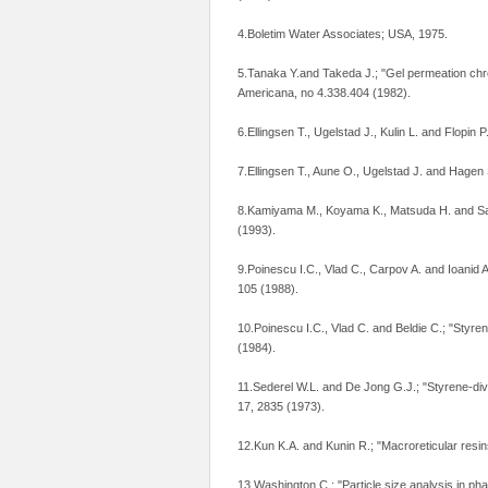
4.Boletim Water Associates; USA, 1975.
5.Tanaka Y.and Takeda J.; "Gel permeation chr
Americana, no 4.338.404 (1982).
6.Ellingsen T., Ugelstad J., Kulin L. and Flopin
7.Ellingsen T., Aune O., Ugelstad J. and Hagen
8.Kamiyama M., Koyama K., Matsuda H. and Sano
(1993).
9.Poinescu I.C., Vlad C., Carpov A. and Ioanid
105 (1988).
10.Poinescu I.C., Vlad C. and Beldie C.; "Styren
(1984).
11.Sederel W.L. and De Jong G.J.; "Styrene-divi
17, 2835 (1973).
12.Kun K.A. and Kunin R.; "Macroreticular resin
13.Washington C.; "Particle size analysis in ph