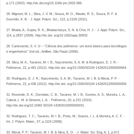
p.171 (2002). http://dx.doi.org/10.1166/ jnn.2002.086.
26. Mignoni, M. L.; Silva, J. V. M.; Souza, M. O.; Mauler, R. S.; Souza, R. F. &
Gusmão, K. B. - J. Appl. Polym. Sci., 122, p.2159 (2011).
27. Bhatia, A.; Gupta, R. K.; Bhattacharya, S. N. & Choi, H. J. - J. Appl. Polym. Sci.,
114, p.2837 (2009). http://dx.doi. org/10.1002/app.30933
28. Canevarolo, S. V. Jr – “Ciência dos polímeros: um texto básico para tecnólogos
e engenheiros” 2nd ed., Artliber, São Paulo (2006).
29. Silva, M. A.; Tavares, M. I. B.; Nascimento, S. A. M. & Rodrigues, E. J. R. -
Polímeros, 22, p.481 (2012). http://dx.doi. org/10.1590/S0104-14282012005000064.
30. Rodrigues, E. J. R.; Nascimento, S. A. M.; Tavares, M. I. B. & Merat, P. P. -
Polímeros, 22, p.436 (2012). http://dx.doi. org/10.1590/S0104-14282012005000058.
31. Resende, D. K.; Dornelas, C. B.; Tavares, M. I. B.; Gomes, A. S.; Moreira, L. A.;
Cabral, L. M. & Simeoni, L. A. - Polímeros, 20, p.231 (2010).
http://dx.doi.org/10.1590/ S0104-14282010005000031.
32. Rodrigues, T. C.; Tavares, M. I. B.; Preto, M.; Soares, I. L. & Moreira, A. C. F. -
Int. J. Polym. Mater., 57, p.1119 (2008).
33. Merat, P. P.; Tavares, M. I. B. & Silva, E. O. - J. Mater. Sci. Eng. A, 1, p.671