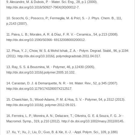
9. Alexandre, M. & Dubois, P. - Mater. Sci. Eng., 28, p.1 (2000).
http://dx.doi.org/10.1016/S0927-796X(00)00012-7.
10. Scocchi, G.; Posocco, P.; Fermeglia, M. & Pricl, S. - J. Phys. Chem. B., 111,
p.2143 (2007).
11. Paiva, L. B.; Morales, A. R. & Díaz, F. R. V. - Ceramica., 54, p.213 (2008).
http://dx.doi.org/10.1590/S0366- 69132008000200012.
12. Phua, Y. J.; Chow, W. S. & Mohd Ishak, Z. A. - Polym. Degrad. Stabil., 96, p.1194
(2011). http://dx.doi.org/10.1016/j. polymdegradstab.2011.04.017.
13. Ray, S. S. & Bousmina, M. - Polymer, 46, p.12430 (2005).
http://dx.doi.org/10.1016/j.polymer.2005.10.102.
14. Carastan, D. J. & Demarquette, N. R. - Int. Mater. Rev., 52, p.345 (2007).
http://dx.doi.org/10.1179/174328007X212517.
15. Chaeichian, S.; Wood-Adams, P. M. & Hoa, S. V. - Polymer, 54, p.1512 (2013).
http://dx.doi.org/10.1016/j. polymer.2012.09.021.
16. Ferreira, L. P.; Moreira, A. N.; Delazare, T.; Oliveira, G. E. & Souza, F. G. Jr -
Macromol. Symp., 319, p.210 (2012). http:// dx.doi.org/10.1002/masy.201100145.
17. Xu, Y.; Xu, J.; Liu, D.; Guo, B. & Xie, X.-J. - Appl. Polym. Sci., 109, p.1881