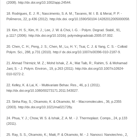
(2008). http://dx.doi.org/10.1002/app.24544.
18. Rodrigues, E. J. R.; Nascimento, S. A. M.; Tavares, M. I. B. & Merat, P. P. -
Polímeros, 22, p.436 (2012). http://dx.doi. org/10.1590/S0104-14282012005000058.
19. Kim, H. S.; Kim, H. J.; Lee, J. W. & Choi, I.-G. - Polym. Degrad. Stabil., 91,
p.1117 (2006). http://dx.doi.org/10.1016/j. polymdegradstab.2005.07.002.
20. Chen, C. H.; Peng, J. S.; Chen, M.; Lu, H. Y.; Tsai, C. J. & Yang, C. S. - Colloid
Polym. Sci., 288, p.731 (2010). http:// dx.doi.org/10.1007/s00396-010-2187-9.
21. Ahmad Thirmizir, M. Z.; Mohd Ishak, Z. A.; Mat Taib, R.; Rahim, S. & Mohamad
Jani, S. - J. Polym. Environ., 19, p.263 (2011). http://dx.doi.org/10.1007/s10924-
010-0272-2.
22. Kelley, K. & Lai, K. - Multivariate Behav. Res., 46, p.1 (2011).
http://dx.doi.org/10.1080/00273171.2011.543027.
23. Sinha Ray, S.; Okamoto, K. & Okamoto, M. - Macromolecules., 36, p.2355
(2003). http://dx.doi.org/10.1021/ma021728y.
24. Phua, Y. J.; Chow, W. S. & Ishak, Z. A. M. - J. Thermoplast. Comps., 24, p.133
(2011).
25. Ray, S. S.; Okamoto, K.; Maiti, P. & Okamoto, M. - J. Nanosci. Nanotechno., 2,