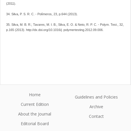
(2011).
34. Silva, P. S. R. C. - Polímeros, 23, p.644 (2013).
35. Silva, M. B. R.; Tavares, M. I. B.; Silva, E. O. & Neto, R. P. C. - Polym. Test., 32,
p.165 (2013). http://dx.doi.org/10.1016/j. polymertesting.2012.09.006.
Home
Guidelines and Policies
Current Edition
Archive
About the Journal
Contact
Editorial Board