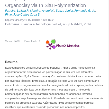
Organoclay via In Situ Polymerization
Ferreira, Leticia P.
;
Moreira, Andrei N.
;
Souza Junior, Fernando G. de
;
Pinto, José Carlos C. da S.
http://dx.doi.org/10.1590/0104-1428.1662
Polímeros: Ciência e Tecnologia,
vol.24, n5,
p.604-611, 2014
Views: 2408
Downloads: 1
PlumX Metrics
Resumo
Nanocompósitos de poli(succinato de butileno) (PBS) e argila montmorilonita
organofílica foram sintetizados via polimerização in situ, em três diferentes
concentrações (4, 6 e 8% em massa). Os produtos obtidos foram caracterizados
por diversas técnicas. Entre elas, a difração de raios X foi útil para comprovar o
aumento do espaçamento interlamelar da argila devido à incorporação das cadeias
de polímero. As técnicas de análise térmica mostraram que o método de
polimerização in situ gerou materiais com menores estabilidades térmicas,
comparadas ao polímero puro, devido à dificuldade de crescimento das cadeias de
polímero na presença da argila. A técnica de RMN de baixo campo permitiu
identificar que a estrutura esfoliada predomina nos nanocompósitos.