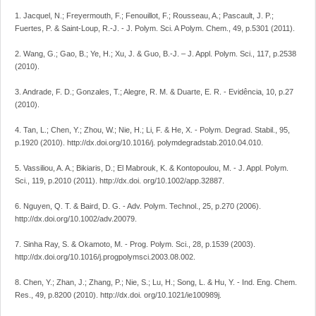
1. Jacquel, N.; Freyermouth, F.; Fenouillot, F.; Rousseau, A.; Pascault, J. P.;
Fuertes, P. & Saint-Loup, R.-J. - J. Polym. Sci. A Polym. Chem., 49, p.5301 (2011).
2. Wang, G.; Gao, B.; Ye, H.; Xu, J. & Guo, B.-J. – J. Appl. Polym. Sci., 117, p.2538
(2010).
3. Andrade, F. D.; Gonzales, T.; Alegre, R. M. & Duarte, E. R. - Evidência, 10, p.27
(2010).
4. Tan, L.; Chen, Y.; Zhou, W.; Nie, H.; Li, F. & He, X. - Polym. Degrad. Stabil., 95,
p.1920 (2010). http://dx.doi.org/10.1016/j. polymdegradstab.2010.04.010.
5. Vassiliou, A. A.; Bikiaris, D.; El Mabrouk, K. & Kontopoulou, M. - J. Appl. Polym.
Sci., 119, p.2010 (2011). http://dx.doi. org/10.1002/app.32887.
6. Nguyen, Q. T. & Baird, D. G. - Adv. Polym. Technol., 25, p.270 (2006).
http://dx.doi.org/10.1002/adv.20079.
7. Sinha Ray, S. & Okamoto, M. - Prog. Polym. Sci., 28, p.1539 (2003).
http://dx.doi.org/10.1016/j.progpolymsci.2003.08.002.
8. Chen, Y.; Zhan, J.; Zhang, P.; Nie, S.; Lu, H.; Song, L. & Hu, Y. - Ind. Eng. Chem.
Res., 49, p.8200 (2010). http://dx.doi. org/10.1021/ie100989j.