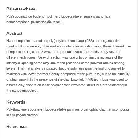
Palavras-chave
Poli(succinato de butileno), polímero biodegradável, argila organofílica,
nanocompósito, polimerização in situ.
Abstract
Nanocomposites based on poly(butylene succinate) (PBS) and organophilic
montmorillonite were synthesized via in situ polymerization using three different clay
compositions (4, 6 and 8 wt%). The products were characterized by several
different techniques. X-ray diffraction was useful to confirm the increase of the
interlayer spacing of the clay due to the presence of the polymer chains among
layers. Thermal analysis indicated that the polymerization method chosen led to
materials with lower thermal stability compared to the pure PBS, due to the difficulty
of chain growth in the presence of the clay. Low-field NMR technique was used to
assess clay dispersion in the polymer, with exfoliated structures predominating in
the nanocomposites.
Keywords
Poly(butylene succinate), biodegradable polymer, organophilic clay nanocomposite,
in situ polymerization
References