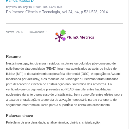
Ramos, Valéria D.
http://dx.doi.org/10.1590/0104-1428.1600
Polímeros: Ciência e Tecnologia,
vol.24, n4,
p.521-528, 2014
Views: 2466
Downloads: 1
PlumX Metrics
Resumo
Nesta investigação, diversos resíduos incolores ou coloridos pós-consumo de
polietileno de alta densidade (PEAD) foram caracterizados através do índice de
fluidez (MFI) e da calorimetria exploratória diferencial (DSC). A equação de Avrami
modificada por Jeziorny, e os modelos de Kissenger e Friedman foram utilizados
para descrever a cinética de cristalização não-isotérmica das amostras. Foi
verificado que os pigmentos presentes no PEAD têm diferentes habilidades
nucleantes durante o processo de cristalização, bem como diferentes efeitos sobre
a taxa de cristalização e a energia de ativação necessária para o transporte de
segmentos macromoleculares para a superfície do cristal em crescimento.
Palavras-chave
Polietileno de alta densidade, análise térmica, cinética, cristalização.