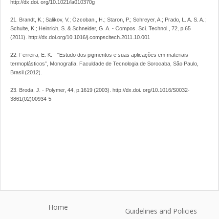
http://dx.doi. org/10.1021/la010370g
21. Brandt, K.; Salikov, V.; Özcoban,, H.; Staron, P.; Schreyer, A.; Prado, L. A. S. A.;
Schulte, K.; Heinrich, S. & Schneider, G. A. - Compos. Sci. Technol., 72, p.65
(2011). http://dx.doi.org/10.1016/j.compscitech.2011.10.001
22. Ferreira, E. K. - “Estudo dos pigmentos e suas aplicações em materiais
termoplásticos”, Monografia, Faculdade de Tecnologia de Sorocaba, São Paulo,
Brasil (2012).
23. Broda, J. - Polymer, 44, p.1619 (2003). http://dx.doi. org/10.1016/S0032-
3861(02)00934-5
Home
Guidelines and Policies