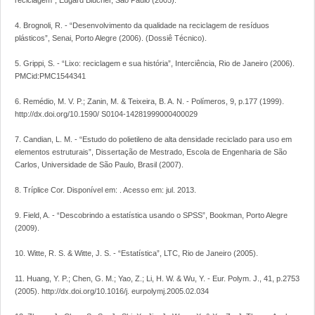
reciclagem”, Edgard Blücher, São Paulo (2005).
4. Brognoli, R. - “Desenvolvimento da qualidade na reciclagem de resíduos
plásticos”, Senai, Porto Alegre (2006). (Dossiê Técnico).
5. Grippi, S. - “Lixo: reciclagem e sua história”, Interciência, Rio de Janeiro (2006).
PMCid:PMC1544341
6. Remédio, M. V. P.; Zanin, M. & Teixeira, B. A. N. - Polímeros, 9, p.177 (1999).
http://dx.doi.org/10.1590/ S0104-14281999000400029
7. Candian, L. M. - “Estudo do polietileno de alta densidade reciclado para uso em
elementos estruturais”, Dissertação de Mestrado, Escola de Engenharia de São
Carlos, Universidade de São Paulo, Brasil (2007).
8. Tríplice Cor. Disponível em:
. Acesso em: jul. 2013.
9. Field, A. - “Descobrindo a estatística usando o SPSS”, Bookman, Porto Alegre
(2009).
10. Witte, R. S. & Witte, J. S. - “Estatística”, LTC, Rio de Janeiro (2005).
11. Huang, Y. P.; Chen, G. M.; Yao, Z.; Li, H. W. & Wu, Y. - Eur. Polym. J., 41, p.2753
(2005). http://dx.doi.org/10.1016/j. eurpolymj.2005.02.034