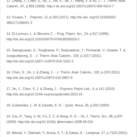
12. Zhang, J.; Chen, S.; Su, J.; Shi, X.; Jin, J.; Wang, X. & Xu, Z.- J. Therm. Anal.
Calorim., 97, p.959 (2009). http:// dx.doi.org/10.1007/s10973-009-0014-7
13. Ozawa, T. - Polymer, 12, p.150 (1971). http://dx.doi. org/10.1016/0032-
3861(71)90041-3
14. Di Lorenzo, L. & Silvestre C. - Prog. Polym. Sci., 24, p.917 (1999).
http://dx.doi.org/10.1016/S0079-6700(99)00019-2
15. Saengsuwan, S.; Tongkasee, P.; Sudyoadsuk, T.; Promarak, V.; Keawin, T. &
Jungsuttiwong, S. - J. Therm. Anal. Calorim., 103, p.1017 (2011).
http://dx.doi.org/10.1007/ s10973-010-1022-3
16. Chen, S.; Jin, J. & Zhang, J. - J. Therm. Anal. Calorim., 103, p.229 (2011).
http://dx.doi.org/10.1007/s10973-010-0957-8
17. Jin, J., Chen, S. J. & Zhang, J. - Express Polym Lett., 4, p.141 (2010).
http://dx.doi.org/10.3144/ expresspolymlett.2010.19
18. Guimarães, L. M. & Zanotto, E. D. - Quim. Nova, 26, p.202 (2003).
19. Zou, P.; Tang, S. W.; Fu, Z. Z. & Xiong, H. G. - Int. J. Therm. Sci., 48, p.837
(2009). http://dx.doi.org/10.1016/j. ijthermalsci.2008.06.010
20. Mastai, Y.; Diamant, Y.; Aruna, S. T.; & Zaban, A. - Langmuir, 17, p.7118 (2001).