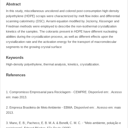
Abstract
In this study, miscellaneous uncolored and colored post-consumption high-density
polyethylene (HDPE) scraps were characterized by melt flow index and differential
scanning calorimetry (DSC). Avrami equation modified by Jeziorny, Kissenger and
Friedman methods were employed to describe the non-isothermal crystallization
kinetics of the samples. The colorants present in HDPE have different nucleating
abilities during the crystallization process, as well as different effects upon the
crystallization rate and the activation energy for the transport of macromolecular
segments to the growing crystal surface
Keywords
High-density polyethylene, thermal analysis, kinetics, crystallization.
References
1. Compromisso Empresarial para Reciclagem - CEMPRE. Disponível em:
. Acesso
em: maio 2013.
2. Empresa Brasileira de Meio Ambiente - EBMA. Disponível em:
. Acesso em: maio
2013.
3. Mano, E. B.; Pacheco, E. B. M. A. & Bonelli, C. M. C. - “Meio ambiente, poluição e