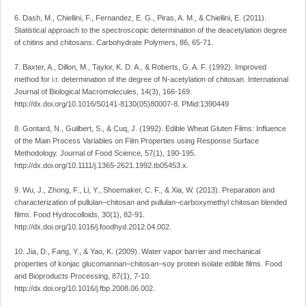
6. Dash, M., Chiellini, F., Fernandez, E. G., Piras, A. M., & Chiellini, E. (2011).
Statistical approach to the spectroscopic determination of the deacetylation degree
of chitins and chitosans. Carbohydrate Polymers, 86, 65-71.
7. Baxter, A., Dillon, M., Taylor, K. D. A., & Roberts, G. A. F. (1992). Improved
method for i.r. determination of the degree of N-acetylation of chitosan. International
Journal of Biological Macromolecules, 14(3), 166-169.
http://dx.doi.org/10.1016/S0141-8130(05)80007-8. PMid:1390449
8. Gontard, N., Guilbert, S., & Cuq, J. (1992). Edible Wheat Gluten Films: Influence
of the Main Process Variables on Film Properties using Response Surface
Methodology. Journal of Food Science, 57(1), 190-195.
http://dx.doi.org/10.1111/j.1365-2621.1992.tb05453.x.
9. Wu, J., Zhong, F., Li, Y., Shoemaker, C. F., & Xia, W. (2013). Preparation and
characterization of pullulan–chitosan and pullulan–carboxymethyl chitosan blended
films. Food Hydrocolloids, 30(1), 82-91.
http://dx.doi.org/10.1016/j.foodhyd.2012.04.002.
10. Jia, D., Fang, Y., & Yao, K. (2009). Water vapor barrier and mechanical
properties of konjac glucomannan–chitosan–soy protein isolate edible films. Food
and Bioproducts Processing, 87(1), 7-10.
http://dx.doi.org/10.1016/j.fbp.2008.06.002.