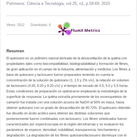
Polímeros: Ciência e Tecnologia,
vol.25, n1,
p.58-69, 2015
Views: 2512
Downloads: 0
PlumX Metrics
Resumen
El quitosano es un polímero natural derivado de la desacetilación de la quitina con
propiedades tales como biocompatibilidad, biodegradabilidad y formación de filmes,
de gran aplicación en el campo de la industria, alimentación y medicina. Los filmes a
base de quitosano y lactosuero fueron preparados teniendo en cuenta la
concentración de la solución de quitosano (1; 1.5 y 2% v/v), la relación en volumen
de lactosuero (4:20, 6:20 y 8:20 v/v) y el tiempo de secado de 4.5, 5.0 y 5.5 horas.
Estas condiciones de preparación se optimizaron empleando la metodología de la
superficie de respuesta. La quitina extraída previamente de los exoesqueletos de
camarón fue tratada con una solución acuosa de NaOH al 50% en masa, hasta
obtener quitosano con un grado de desacetilación de 80.72%. El quitosano obtenido
fue disuelto en ácido acético para obtener las distintas soluciones que
posteriormente fueron combinadas con lactosuero. Los filmes sintetizados fueron
caracterizados por espectroscopia en la región del infrarrojo y se evaluaron los
parámetros de espesor, densidad, solubilidad, transparencia, hinchamiento y
degradación. La degradación de los filmes quitosano/lactosuero disminuye con el