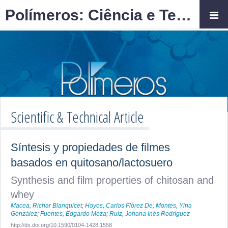
Polímeros: Ciência e Tecnologia
Scientific & Technical Article
Síntesis y propiedades de filmes
basados en quitosano/lactosuero
Synthesis and film properties of chitosan and
whey
Macea, Richar Blanquicet
;
Hoyos, Carlos Flórez De
;
Montes, Yina
González
;
Fuentes, Edgardo Meza
;
Ruiz, Johana Inés Rodríguez
http://dx.doi.org/10.1590/0104-1428.1558