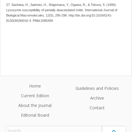
27. Sashiwa, H., Saimoto, H., Shigemasa, Y., Ogawa, R., & Tokura, S. (1990).
Lysozyme susceptibility of partially deacetylated chitin. International Journal of
Biological Macromolecules, 12(5), 295-296. http://dx.doi.org/10.1016/0141-
8130(90)90016-4. PMid:2085495
Home
Guidelines and Policies
Current Edition
Archive
About the Journal
Contact
Editorial Board