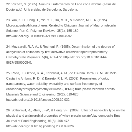
22. Vílchez, S. (2005). Nuevos Tratamientos de Lana con Enzimas (Tesis de
Doctorado). Universidad de Barcelona, Barcelona.
23. Yao, K. D., Peng, T., Yin, Y. J., Xu, M. X., & Goosen, M. F. A. (1995).
Microcapsules/Microspheres Related to Chitosan. Journal of Macromolecular
Science, Part C: Polymer Reviews, 35(1), 155-180.
http://dx.doi.org/10.1080/15321799508014592.
24. Muzzarelli, R. A. A., & Rochetti, R. (1985). Determination of the degree of
acetylation of chitosans by first derivative ultraviolet spectrophotometry.
Carbohydrate Polymers, 5(6), 461-472. http://dx.doi.org/10.1016/0144-
8617(85)90005-0.
25. Rotta, J., Ozório, R. Á., Kehrwald, A. M., de Oliveira Barra, G. M., de Melo
Castanho Amboni, R. D., & Barreto, P. L. M. (2009). Parameters of color,
transparency, water solubility, wettability and surface free energy of
chitosan/hydroxypropylmethylcellulose (HPMC) films plasticized with sorbitol.
Materials Science and Engineering, 29(2), 619-623.
http://dx.doi.org/10.1016/j.msec.2008.10.032.
26. Sothornvit, R., Rhim, J.-W., & Hong, S.-I. (2009). Effect of nano-clay type on the
physical and antimicrobial properties of whey protein isolate/clay composite films.
Journal of Food Engineering, 91(3), 468-473.
http://dx.doi.org/10.1016/j.jfoodeng.2008.09.026.