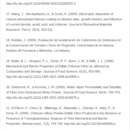
http://dx.doi.org/10.1016/S0040‑6031(02)00523-3.
17. Wang, J., Van Apeldoorn, A., & Groot, K. (2004). Electrolytic deposition of
calcium phosphate/chitosan coating on titanium alloy: growth kinetics and influence
of current density, acetic acid, and chitosan. Journal of Biomedical Materials
Research. Part A, 76(3), 503-511.
18. Roblejo, J. (2009). Evaluación de la Aplicación de Coberturas de Quitosana en
la Conservación de Tomates (Tesis de Pregrado). Universidad de la Habana,
Instituto de Farmacia y Alimentos, La Habana.
19. Butler, B. L., Vergano, P. J., Testin, R. F., Bunn, J. M., & Wills, J. L. (1996).
Mechanical and Barrier Properties of Edible Chitosan Films as affected by
Composition and Storage. Journal of Food Science, 61(5), 953-956.
http://dx.doi.org/10.1111/j.1365-2621.1996.tb10909.x.
20. Sothornvit, R., & Krochta, J. M. (2000). Water Vapor Permeability and Solubility
of Films from Hydrolyzed Whey Protein. Journal of Food Science, 65(4), 700-703.
http://dx.doi.org/10.1111/j.1365-2621.2000.tb16075.x.
21. Di Pierro, P., Chico, B., Villalonga, R., Mariniello, L., Damiao, A., Masi, P., &
Porta, R. (2006). Chitosan−Whey Protein Edible Films Produced in the Absence or
Presence of Transglutaminase: Analysis of Their Mechanical and Barrier
Properties. Biomacromol., 7(3), 744-749. http://dx.doi.org/10.1021/bm050661u.