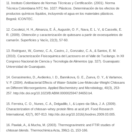
11. Instituto Colombiano de Normas Técnicas y Certificación. (2001). Norma
Técnica Colombiana NTC No. 1027: Plásticos. Determinación de los efectos de
productos químicos líquidos, incluyendo el agua en los materiales plásticos.
Bogotá: ICONTEC.
12. Cocoletzi, H. H., Almanza, E. Á., Augustin, O. F., Nava, E. L. V., & Casselis, E.
R. (2009). Obtención y caracterización de quitosano a partir de exoesqueletos de
camarón. Superficies y Vacío, 22(3), 57-60.
13. Rodriguez, W., Gomez, C. A., Castro, J., Gonzalez, C. A., & Santos, E. M.
(2010). Caracterización Fisicoquimica del Lactosero en el Valle de Tucilango. In XII
Congreso Nacional de Ciencia y Tecnologia de Alimentos (pp. 327). Guanajuato:
Universidad de Guanajuato.
14. Gerasimenko, D., Avdienko, I. D., Bannikova, G. E., Zueva, O. Y., & Varlamov,
V. P. (2004). Antibacterial Effects of Water-Soluble Low-Molecular-Weight Chitosans
on Different Microorganisms. Applied Biochemistry and Microbiology, 40(3), 253-
257. http://dx.doi.org/10.1023/B:ABIM.0000025947.84650.b4.
15. Ferreira, C. O., Nunes, C. A., Delgadillo, I., & Lopes-da-Silva, J. A. (2009).
Characterization of chitosan–whey protein films at acid pH. Food Research
International, 42(7), 807-813. http://dx.doi.org/10.1016/j.foodres.2009.03.005.
16. Pawlak, A., & Mucha, M. (2003). Thermogravimetric and FTIR studies of
chitosan blends. Thermochimica Acta, 396(1-2), 153-166.