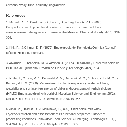
chitosan, whey, films, solubility, degradation.
References
1. Miranda, S. P., Cárdenas, G., López, D., & Sagahon, A. V. L. (2003).
Comportamento de películas de quitosán compuesto en un modelo de
almacenamiento de aguacate. Journal of the Mexican Chemical Society, 47(4), 331-
336.
2. Kirk, R., & Othmer, D. F. (1970). Enciclopedia de Tecnología Química (1st ed.).
México: Hispano Americana.
3. Alvarado, J., Arancibia, M., & Almeida, A. (2005). Desarrollo y Caracterización de
Películas de Quitosano. Revista de Ciencia y Tecnología, 4(2), 39-47.
4. Rotta, J., Ozório, R. A., Kehrwald, A. M., Barra, G. M. O., Amboni, R. D. M. C., &
Barreto, P. L. M. (2009). Parameters of color, transparency, water solubility,
wettability and surface free energy of chitosan/hydroxypropylmethylcellulose
(HPMC) films plasticized with sorbitol. Materials Science and Engineering, 29(2),
619-623. http://dx.doi.org/10.1016/j.msec.2008.10.032.
5. Aider, M., Halleux, D., & Melnikova, I. (2009). Skim acidic milk whey
cryoconcentration and assessment of its functional properties: Impact of
processing conditions. Innovative Food Science & Emerging Technologies, 10(3),
334-341. http://dx.doi.org/10.1016/j.ifset.2009.01.005.