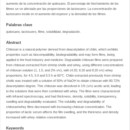
aumento de la concentración de quitosano. El porcentaje de hinchamiento de los
filmes se ve afectado por las proporciones de lactosuero. La concentración de
lactosuero incide en el aumento del espesor y la densidad de los filmes.
Palabras clave
quitosano, lactosuero, filme, solubilidad, degradación.
Abstract
Chitosan is a natural polymer derived from deacetylation of chitin, which exhibits
properties such as biocompatibility, biodegradability and may form films, being
applied in the food industry and medicine. Degradable chitosan films were prepared
from chitosan extracted from shrimp shells and whey, using different concentrations
of chitosan solution (1, 1.5, and 2% v/v), with (4:20, 6:20 and 8:20 v/v) whey
proportions, for 4.5, 5.0 and 5.5 h at 60°C. Chitin extracted previously from shrimp
shells was treated with a solution of 50% of NaOH to obtain chitosan with 80.72%
deacetylation degree. This chitosan was dissolved in 1% (v/v) acetic acid, leading
to the solutions that were then combined with whey. The films were characterized
with infrared spectroscopy, and had thickness, density, solubility, transparency,
swelling and degradability evaluated. The solubility and degradability of
chitosan/whey films decreased with increasing chitosan concentration. The
proportion of lactic serum affects the film swelling, and the thickness and density
increased with whey relative concentration.
Keywords